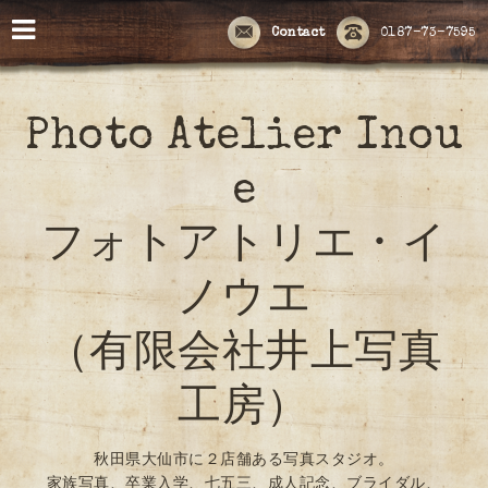
Contact
0187-73-7595
Photo Atelier Inou
e
フォトアトリエ・イ
ノウエ
（有限会社井上写真
工房）
秋田県大仙市に２店舗ある写真スタジオ。
家族写真、卒業入学、七五三、成人記念、ブライダル、