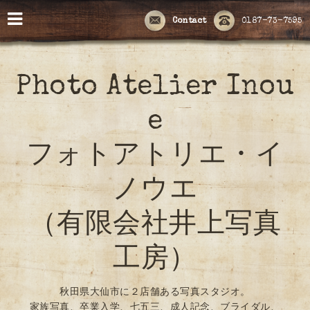
Contact
0187-73-7595
Photo Atelier Inou
e
フォトアトリエ・イ
ノウエ
（有限会社井上写真
工房）
秋田県大仙市に２店舗ある写真スタジオ。
家族写真、卒業入学、七五三、成人記念、ブライダル、