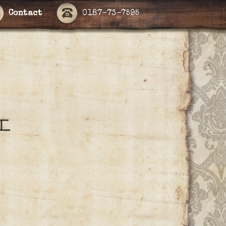
Contact
0187-73-7595
エ
）