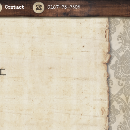
Contact
0187-73-7595
エ
）